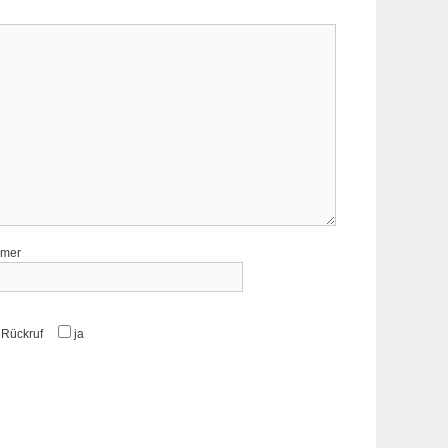
mmer
m Rückruf
ja