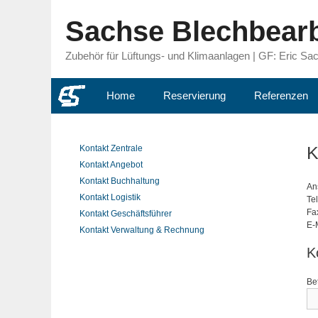
Zum
Inhalt
Sachse Blechbear
springen
Zubehör für Lüftungs- und Klimaanlagen | GF: Eric Sa
Home
Reservierung
Referenzen
K
Kontakt Zentrale
Kontakt Angebot
Kontakt Buchhaltung
An
Kontakt Logistik
Tel
Fax
Kontakt Geschäftsführer
E-
Kontakt Verwaltung & Rechnung
K
Be