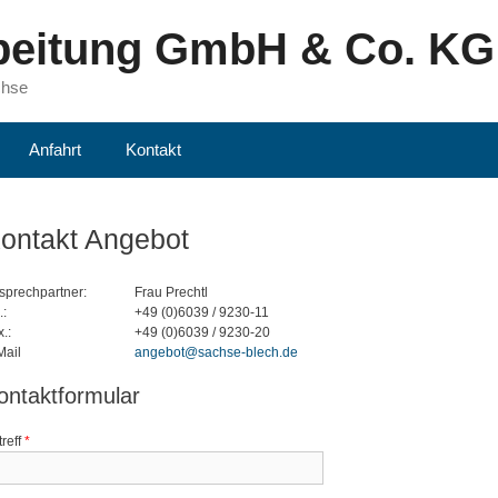
beitung GmbH & Co. KG
chse
Anfahrt
Kontakt
ontakt Angebot
sprechpartner:
Frau Prechtl
.:
+49 (0)6039 / 9230-11
.:
+49 (0)6039 / 9230-20
Mail
angebot@sachse-blech.de
ontaktformular
treff
*