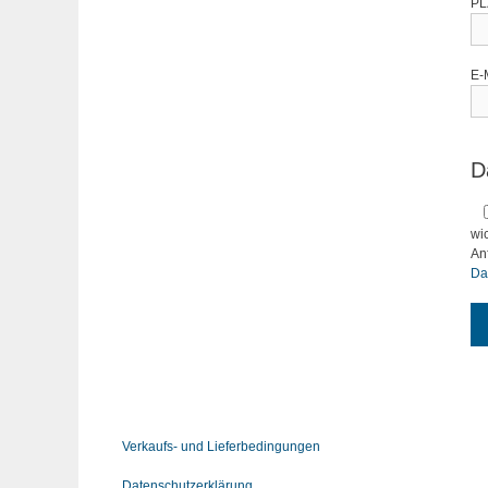
PL
E-
D
wi
An
Da
Verkaufs- und Lieferbedingungen
Datenschutzerklärung