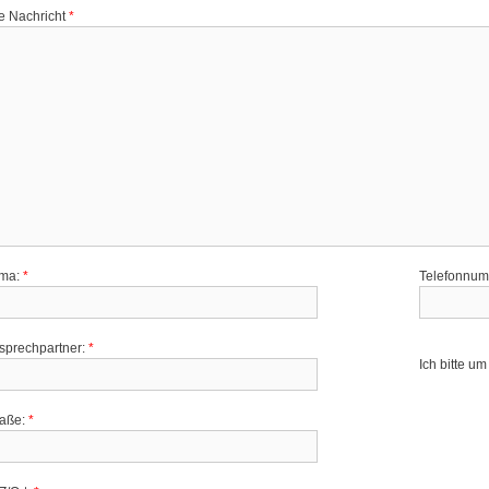
re Nachricht
*
rma:
*
Telefonnu
sprechpartner:
*
Ich bitte u
raße:
*