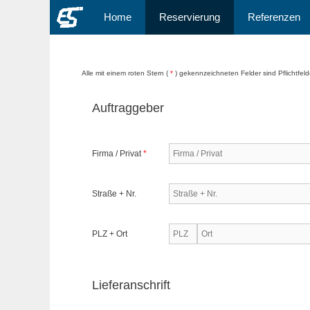
Zum
Home
Reservierung
Referenzen
Inhalt
springen
Alle mit einem roten Stern (
*
) gekennzeichneten Felder sind Pflichtfeld
Auftraggeber
Firma / Privat
*
Straße + Nr.
PLZ + Ort
Lieferanschrift