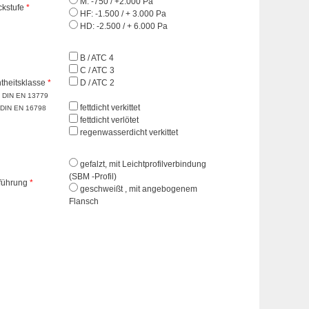
M: -750 / +2.000 Pa
ckstufe
*
HF: -1.500 / + 3.000 Pa
HD: -2.500 / + 6.000 Pa
B / ATC 4
C / ATC 3
theitsklasse
*
D / ATC 2
 DIN EN 13779
fettdicht verkittet
 DIN EN 16798
fettdicht verlötet
regenwasserdicht verkittet
gefalzt, mit Leichtprofilverbindung
(SBM -Profil)
führung
*
geschweißt , mit angebogenem
Flansch