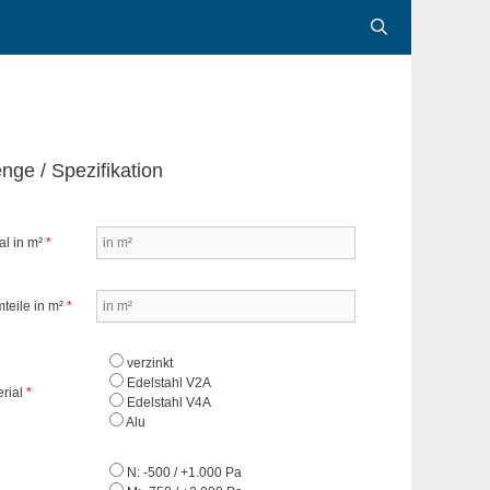
nge / Spezifikation
al in m²
*
teile in m²
*
verzinkt
Edelstahl V2A
erial
*
Edelstahl V4A
Alu
N: -500 / +1.000 Pa